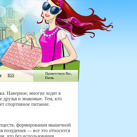
Приветствую Вас
,
я
RSS
Гость
а. Наверное, многие ходят в
 друзья и знакомые. Тем, кто
ает спортивное питание.
веществ, формирования мышечной
я похудения — все это относится
м, что без использования