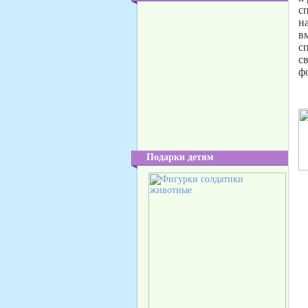
с
н
в
с
с
ф
Подарки детям