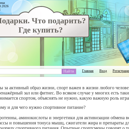
ица
8.2026
1
одарки. Что подарить?
Где купить?
Главная
Вход
Регистраци
ы за активный образ жизни, спорт важен в жизни любого человек
ренажёрный зал или фитнес. Во всяком случае у многих есть такие
анимается спортом, объяснять не нужно, какую важную роль игр
ому и для чего нужно спортивное питание?
ротеины, аминокислоты и энергетики для активизации обмена 
ассы и повышения тонуса мышц, сжигатели жира и препараты дл
 разряду спортивного питания. Опытные спортсмены говорят о то