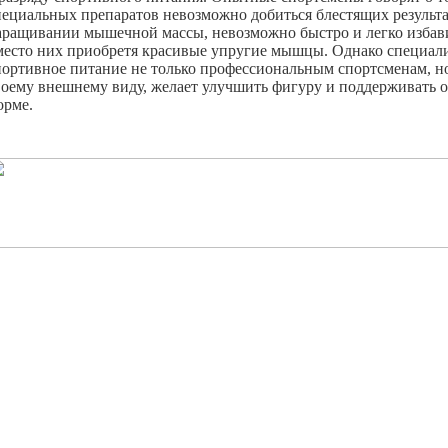
пециальных препаратов невозможно добиться блестящих результ
аращивании мышечной массы, невозможно быстро и легко избав
место них приобретя красивые упругие мышцы. Однако специал
портивное питание не только профессиональным спортсменам, но 
воему внешнему виду, желает улучшить фигуру и поддерживать 
орме.