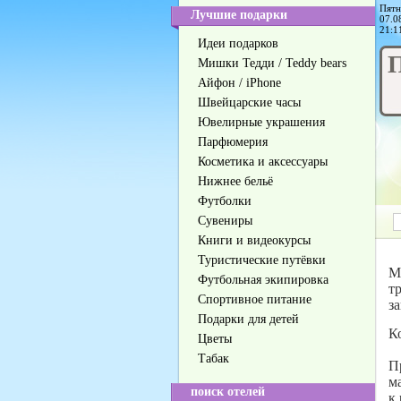
Пятн
Лучшие подарки
07.0
21:1
Идеи подарков
П
Мишки Тедди / Teddy bears
Айфон / iPhone
Швейцарские часы
Ювелирные украшения
Парфюмерия
Косметика и аксессуары
Нижнее бельё
Футболки
Сувениры
Книги и видеокурсы
Туристические путёвки
М
Футбольная экипировка
т
Спортивное питание
з
Подарки для детей
К
Цветы
Табак
П
м
поиск отелей
к