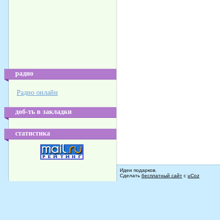
радио
Радио онлайн
доб-ть в закладки
статистика
Идеи подарков.
Сделать
бесплатный сайт
с
uCoz