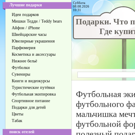
Суббота
Лучшие подарки
08.08.2026
10:31
Идеи подарков
Подарки. Что 
Мишки Тедди / Teddy bears
Айфон / iPhone
Где купи
Швейцарские часы
Ювелирные украшения
Парфюмерия
Косметика и аксессуары
Нижнее бельё
Футболки
Сувениры
Книги и видеокурсы
Туристические путёвки
Футбольная эки
Футбольная экипировка
Спортивное питание
футбольного фа
Подарки для детей
мальчишка мечт
Цветы
Табак
футбольной фор
полезный подар
поиск отелей